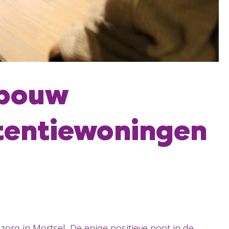
fbouw
tentiewoningen
org in Mortsel. De enige positieve noot in de