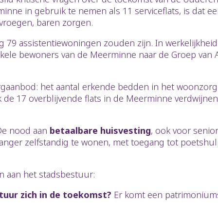
nne in gebruik te nemen als 11 serviceflats, is dat e
pvroegen, baren zorgen.
g 79 assistentiewoningen zouden zijn. In werkelijkhei
nkele bewoners van de Meerminne naar de Groep van A
rgaanbod: het aantal erkende bedden in het woonzorgc
ok de 17 overblijvende flats in de Meerminne verdwijne
. De nood aan
betaalbare huisvesting
, ook voor senio
langer zelfstandig te wonen, met toegang tot poetshu
 aan het stadsbestuur:
uur zich in de toekomst?
Er komt een patrimonium