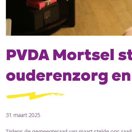
PVDA Mortsel st
ouderenzorg en
31 maart 2025
Tijdens de gemeenteraad van maart stelde ons raads