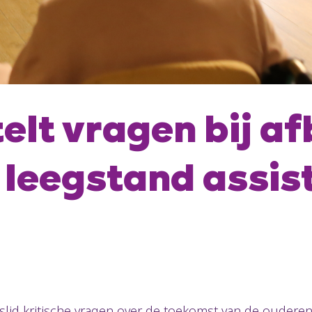
elt vragen bij a
 leegstand assis
lid kritische vragen over de toekomst van de ouderenz